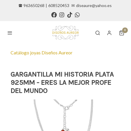
🕿 963650268
|
608520453
✉
diseaure@yahoo.es
0
Catálogo joyas Diseños Aureor
GARGANTILLA MI HISTORIA PLATA
925MM - ERES LA MEJOR PROFE
DEL MUNDO