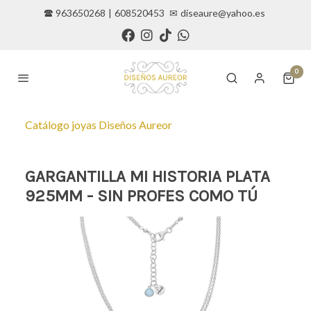
🕿 963650268
|
608520453
✉
diseaure@yahoo.es
0
Catálogo joyas Diseños Aureor
GARGANTILLA MI HISTORIA PLATA
925MM - SIN PROFES COMO TÚ