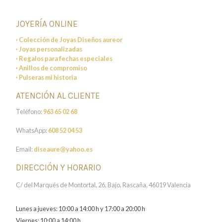
JOYERÍA ONLINE
· Colección de Joyas Diseños aureor
· Joyas personalizadas
· Regalos para fechas especiales
· Anillos de compromiso
· Pulseras mi historia
ATENCIÓN AL CLIENTE
Teléfono:
963 65 02 68
WhatsApp:
608 52 04 53
Email:
diseaure@yahoo.es
DIRECCIÓN Y HORARIO
C/ del Marqués de Montortal, 26, Bajo, Rascaña, 46019 Valencia
Lunes a jueves: 10:00 a 14:00 h y 17:00 a 20:00 h
Viernes: 10:00 a 14:00 h