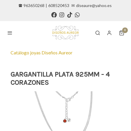
🕿 963650268
|
608520453
✉
diseaure@yahoo.es
0
Catálogo joyas Diseños Aureor
GARGANTILLA PLATA 925MM - 4
CORAZONES