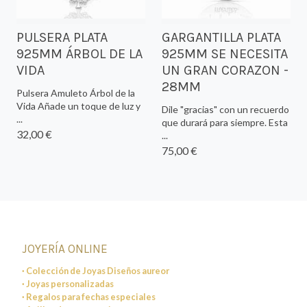
PULSERA PLATA
GARGANTILLA PLATA
925MM ÁRBOL DE LA
925MM SE NECESITA
VIDA
UN GRAN CORAZON -
28MM
Pulsera Amuleto Árbol de la
Vida Añade un toque de luz y
Dile "gracias" con un recuerdo
...
que durará para siempre. Esta
32,00 €
...
75,00 €
JOYERÍA ONLINE
· Colección de Joyas Diseños aureor
· Joyas personalizadas
· Regalos para fechas especiales