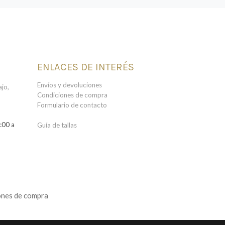
ENLACES DE INTERÉS
Envíos y devoluciones
jo,
Condiciones de compra
Formulario de contacto
:00 a
Guía de tallas
ones de compra