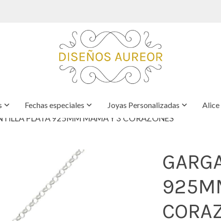
s
Fechas especiales
Joyas Personalizadas
Alice
TILLA PLATA 925MM MAMA Y 3 CORAZONES
GARGA
925M
CORA