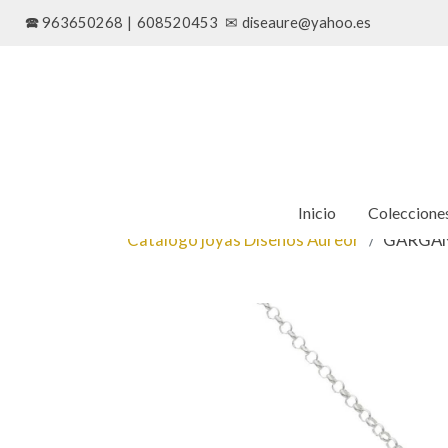
🕿 963650268
|
608520453
✉
diseaure@yahoo.es
Inicio
Coleccione
Catálogo joyas Diseños Aureor
GARGAN