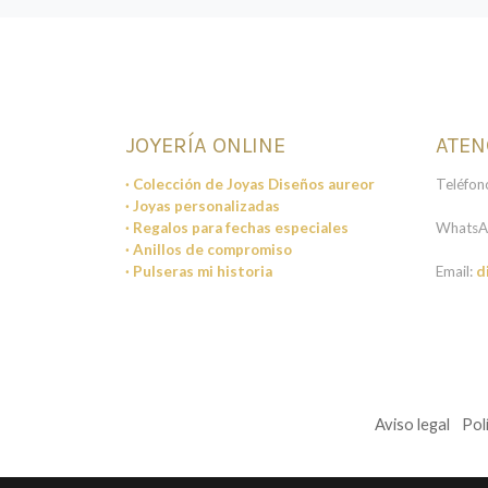
JOYERÍA ONLINE
ATEN
· Colección de Joyas Diseños aureor
Teléfon
· Joyas personalizadas
· Regalos para fechas especiales
WhatsA
· Anillos de compromiso
· Pulseras mi historia
Email:
d
Aviso legal
Pol