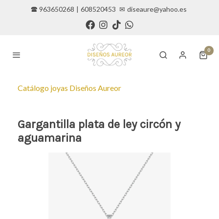
🕿 963650268
|
608520453
✉
diseaure@yahoo.es
0
Catálogo joyas Diseños Aureor
Gargantilla plata de ley circón y
aguamarina