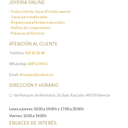
JOYERÍA ONLINE
· Colección de Joyas Diseños aureor
· Joyas personalizadas
· Regalos para fechas especiales
· Anillos de compromiso
· Pulseras mi historia
ATENCIÓN AL CLIENTE
Teléfono:
963 65 02 68
WhatsApp:
608 52 04 53
Email:
diseaure@yahoo.es
DIRECCIÓN Y HORARIO
C/ del Marqués de Montortal, 26, Bajo, Rascaña, 46019 Valencia
Lunes a jueves: 10:00 a 14:00 h y 17:00 a 20:00 h
Viernes: 10:00 a 14:00 h
ENLACES DE INTERÉS