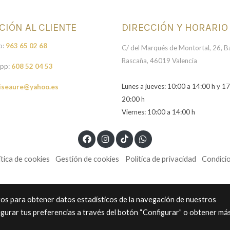
CIÓN AL CLIENTE
DIRECCIÓN Y HORARIO
o:
963 65 02 68
C/ del Marqués de Montortal, 26, Ba
Rascaña, 46019 Valencia
pp:
608 52 04 53
Lunes a jueves: 10:00 a 14:00 h y 17
iseaure@yahoo.es
20:00 h
Viernes: 10:00 a 14:00 h
ítica de cookies
Gestión de cookies
Política de privacidad
Condici
eros para obtener datos estadísticos de la navegación de nuestros
igurar tus preferencias a través del botón “Configurar” o obtener má