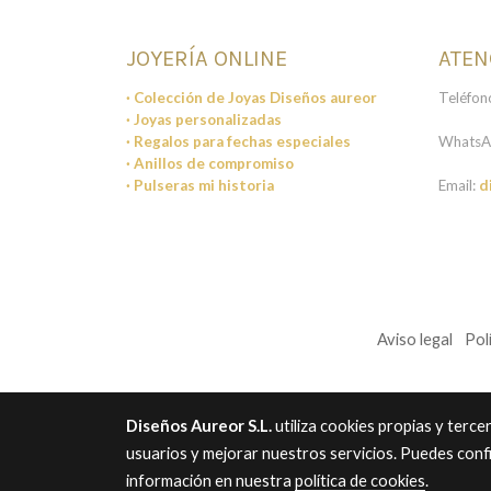
JOYERÍA ONLINE
ATEN
· Colección de Joyas Diseños aureor
Teléfon
· Joyas personalizadas
· Regalos para fechas especiales
WhatsA
· Anillos de compromiso
· Pulseras mi historia
Email:
d
Aviso legal
Pol
Diseños Aureor S.L.
utiliza cookies propias y terc
usuarios y mejorar nuestros servicios. Puedes conf
información en nuestra
política de cookies
.