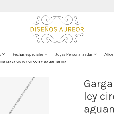
s
Fechas especiales
Joyas Personalizadas
Alice
lla plata de ley circón y aguamarina
Gargan
ley ci
agua