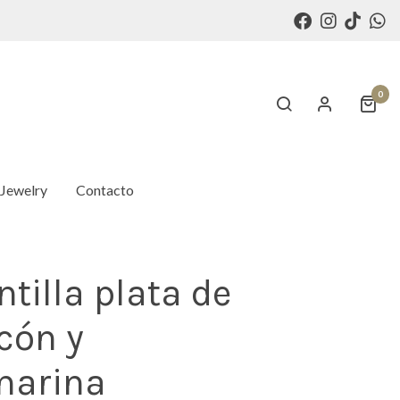
0
 Jewelry
Contacto
tilla plata de
rcón y
marina