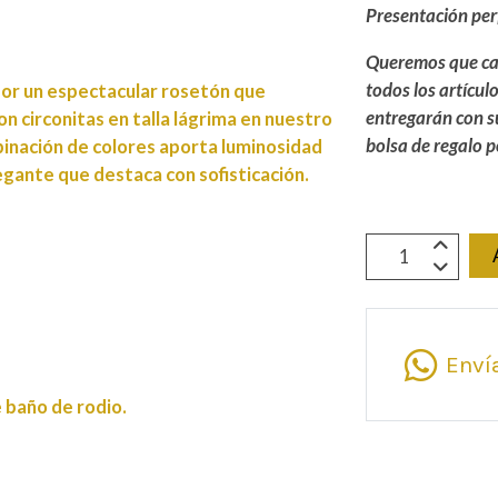
Presentación per
Queremos que cad
todos los artícu
por un espectacular rosetón que
entregarán con s
con circonitas en talla lágrima en nuestro
bolsa de regalo p
binación de colores aporta luminosidad
egante que destaca con sofisticación.
Enví
baño de rodio.