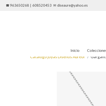
🕿 963650268
|
608520453
✉
diseaure@yahoo.es
Inicio
Coleccione
Catálogo joyas Diseños Aureor
Garganti