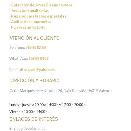
· Colección de Joyas Diseños aureor
· Joyas personalizadas
· Regalos para fechas especiales
· Anillos de compromiso
· Pulseras mi historia
ATENCIÓN AL CLIENTE
Teléfono:
963 65 02 68
WhatsApp:
608 52 04 53
Email:
diseaure@yahoo.es
DIRECCIÓN Y HORARIO
C/ del Marqués de Montortal, 26, Bajo, Rascaña, 46019 Valencia
Lunes a jueves: 10:00 a 14:00 h y 17:00 a 20:00 h
Viernes: 10:00 a 14:00 h
ENLACES DE INTERÉS
Envíos y devoluciones