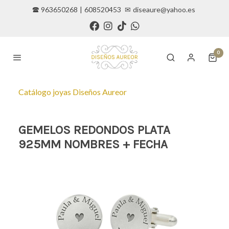
🕿 963650268
|
608520453
✉
diseaure@yahoo.es
0
Catálogo joyas Diseños Aureor
GEMELOS REDONDOS PLATA
925MM NOMBRES + FECHA