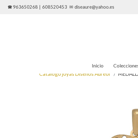
🕿 963650268
|
608520453
✉
diseaure@yahoo.es
Inicio
Coleccione
Catálogo joyas Diseños Aureor
MEDALL