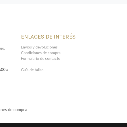
ENLACES DE INTERÉS
Envíos y devoluciones
jo,
Condiciones de compra
Formulario de contacto
:00 a
Guía de tallas
ones de compra