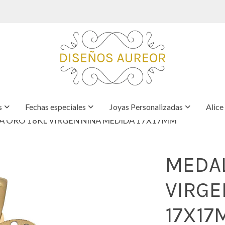
s
Fechas especiales
Joyas Personalizadas
Alice
A ORO 18KL VIRGEN NIÑA MEDIDA 17X17MM
MEDAL
VIRGE
17X1