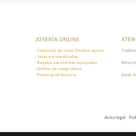
JOYERÍA ONLINE
ATEN
· Colección de Joyas Diseños aureor
Teléfon
· Joyas personalizadas
· Regalos para fechas especiales
WhatsA
· Anillos de compromiso
· Pulseras mi historia
Email:
d
Aviso legal
Pol