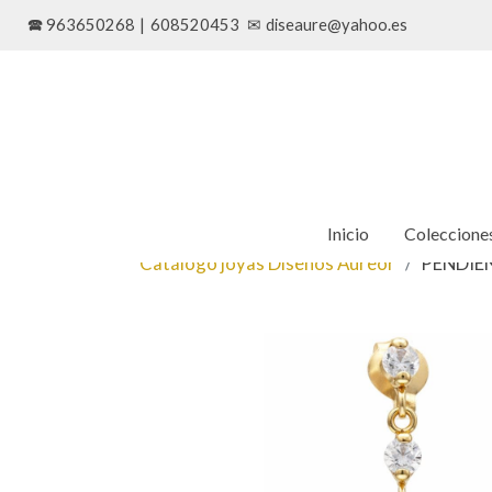
🕿 963650268
|
608520453
✉
diseaure@yahoo.es
Inicio
Coleccione
Catálogo joyas Diseños Aureor
PENDIE