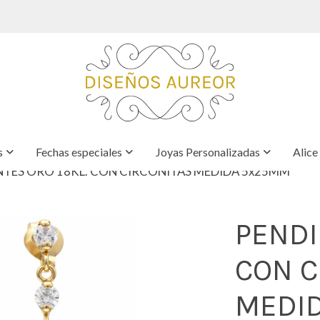
s
Fechas especiales
Joyas Personalizadas
Alice
NTES ORO 18KL. CON CIRCONITAS MEDIDA 5x25MM
PENDI
CON C
MEDI