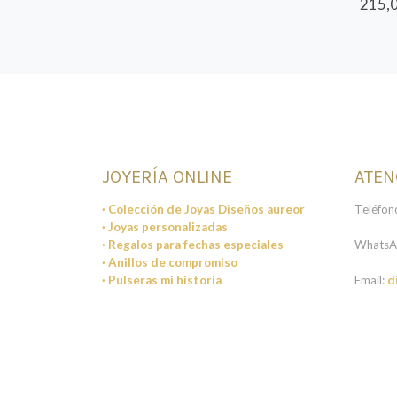
215,0
JOYERÍA ONLINE
ATEN
· Colección de Joyas Diseños aureor
Teléfon
· Joyas personalizadas
· Regalos para fechas especiales
WhatsA
· Anillos de compromiso
· Pulseras mi historia
Email:
d