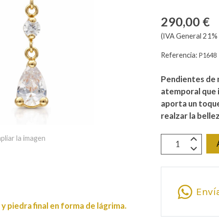
290,00 €
(IVA General 21% 
Referencia:
P1648
Pendientes de n
atemporal que i
aporta un toque
realzar la belle
pliar la imagen
Enví
y piedra final en forma de lágrima.