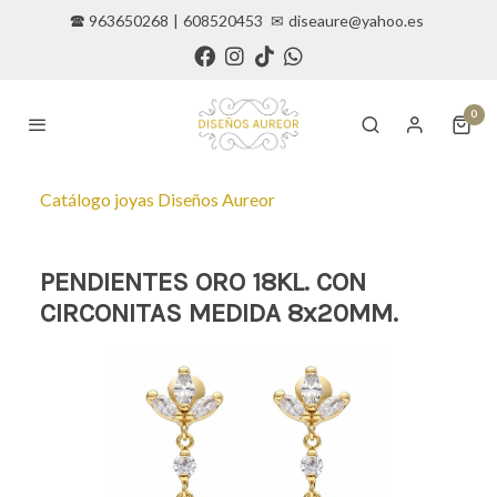
🕿 963650268
|
608520453
✉
diseaure@yahoo.es
0
Catálogo joyas Diseños Aureor
PENDIENTES ORO 18KL. CON
CIRCONITAS MEDIDA 8x20MM.