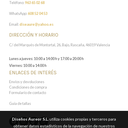
Teléfono:
963 65 02 68
WhatsApp:
608 52 04 53
Email:
diseaure@yahoo.es
DIRECCIÓN Y HORARIO
C/ del Marqués de Montortal, 26, Bajo, Rascaña, 46019 Valencia
Lunes a jueves: 10:00 a 14:00 h y 17:00 a 20:00 h
Viernes: 10:00 a 14:00 h
ENLACES DE INTERÉS
Envíos y devoluciones
Condiciones de compra
Formulario de contacto
Guía de tallas
Diseños Aureor S.L.
utiliza cookies propias y terceros para
obtener datos estadísticos de la navegación de nuestros