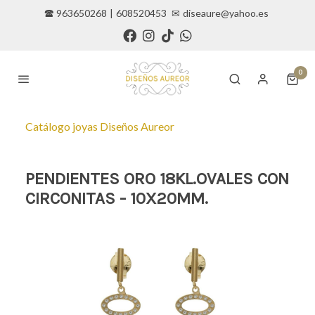
🕿 963650268
|
608520453
✉
diseaure@yahoo.es
0
Catálogo joyas Diseños Aureor
PENDIENTES ORO 18KL.OVALES CON
CIRCONITAS - 10X20MM.