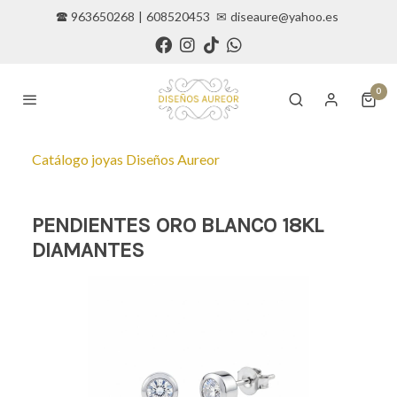
🕿 963650268
|
608520453
✉
diseaure@yahoo.es
0
Catálogo joyas Diseños Aureor
PENDIENTES ORO BLANCO 18KL
DIAMANTES