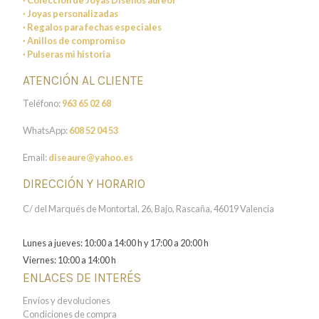
· Colección de Joyas Diseños aureor
· Joyas personalizadas
· Regalos para fechas especiales
· Anillos de compromiso
· Pulseras mi historia
ATENCIÓN AL CLIENTE
Teléfono:
963 65 02 68
WhatsApp:
608 52 04 53
Email:
diseaure@yahoo.es
DIRECCIÓN Y HORARIO
C/ del Marqués de Montortal, 26, Bajo, Rascaña, 46019 Valencia
Lunes a jueves: 10:00 a 14:00 h y 17:00 a 20:00 h
Viernes: 10:00 a 14:00 h
ENLACES DE INTERÉS
Envíos y devoluciones
Condiciones de compra