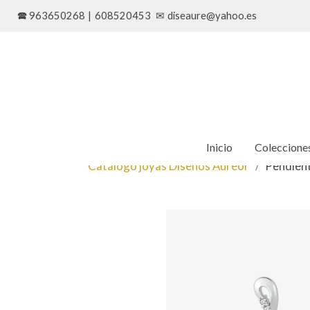
🕿 963650268
|
608520453
✉
diseaure@yahoo.es
Inicio
Coleccione
Catálogo joyas Diseños Aureor
Pendient