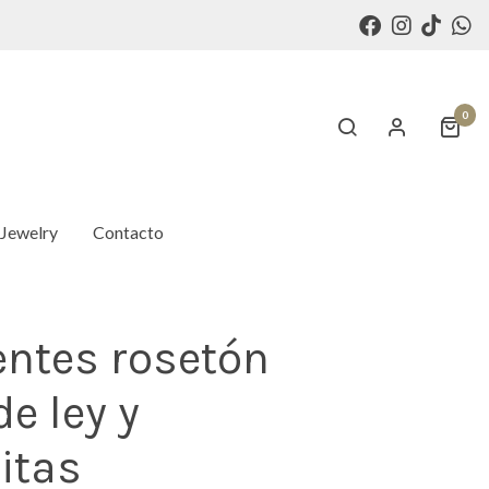
0
 Jewelry
Contacto
entes rosetón
de ley y
itas