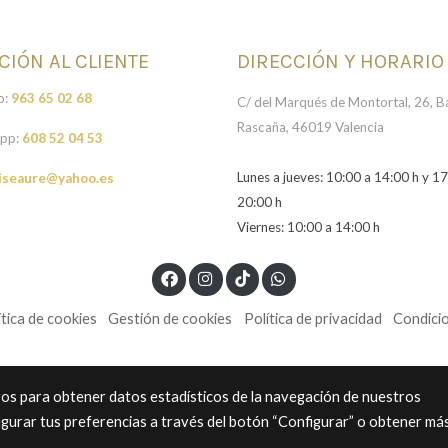
CIÓN AL CLIENTE
DIRECCIÓN Y HORARIO
o:
963 65 02 68
C/ del Marqués de Montortal, 26, Ba
Rascaña, 46019 Valencia
pp:
608 52 04 53
Lunes a jueves: 10:00 a 14:00 h y 17
iseaure@yahoo.es
20:00 h
Viernes: 10:00 a 14:00 h
ítica de cookies
Gestión de cookies
Política de privacidad
Condici
eros para obtener datos estadísticos de la navegación de nuestros
igurar tus preferencias a través del botón “Configurar” o obtener má