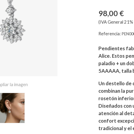
98,00 €
(IVA General 21% 
Referencia:
PEN00
Pendientes fab
Alice. Estos pe
paladio + un dob
5AAAAA, talla b
Un destello de 
pliar la imagen
combinan la pur
rosetón inferior
Diseñados con u
atención al det
confort excepcio
tradicional y e