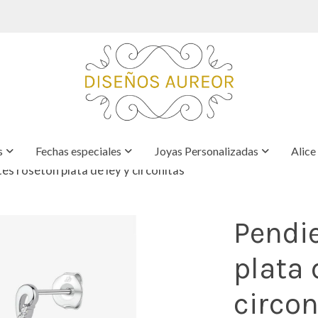
s
Fechas especiales
Joyas Personalizadas
Alice
es rosetón plata de ley y circonitas
Pendi
plata 
circon