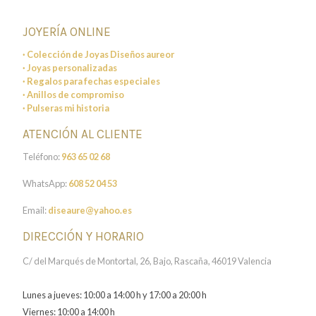
JOYERÍA ONLINE
· Colección de Joyas Diseños aureor
· Joyas personalizadas
· Regalos para fechas especiales
· Anillos de compromiso
· Pulseras mi historia
ATENCIÓN AL CLIENTE
Teléfono:
963 65 02 68
WhatsApp:
608 52 04 53
Email:
diseaure@yahoo.es
DIRECCIÓN Y HORARIO
C/ del Marqués de Montortal, 26, Bajo, Rascaña, 46019 Valencia
Lunes a jueves: 10:00 a 14:00 h y 17:00 a 20:00 h
Viernes: 10:00 a 14:00 h