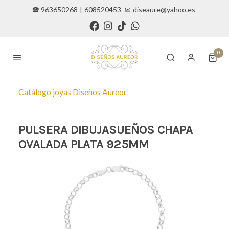
🕿 963650268
|
608520453
✉
diseaure@yahoo.es
0
Catálogo joyas Diseños Aureor
PULSERA DIBUJASUEÑOS CHAPA
OVALADA PLATA 925MM