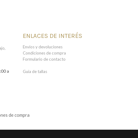
ENLACES DE INTERÉS
Envíos y devoluciones
jo,
Condiciones de compra
Formulario de contacto
:00 a
Guía de tallas
ones de compra