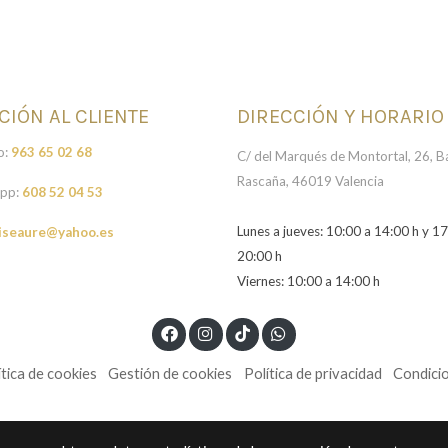
CIÓN AL CLIENTE
DIRECCIÓN Y HORARIO
o:
963 65 02 68
C/ del Marqués de Montortal, 26, Ba
Rascaña, 46019 Valencia
pp:
608 52 04 53
Lunes a jueves: 10:00 a 14:00 h y 17
iseaure@yahoo.es
20:00 h
Viernes: 10:00 a 14:00 h
ítica de cookies
Gestión de cookies
Política de privacidad
Condici