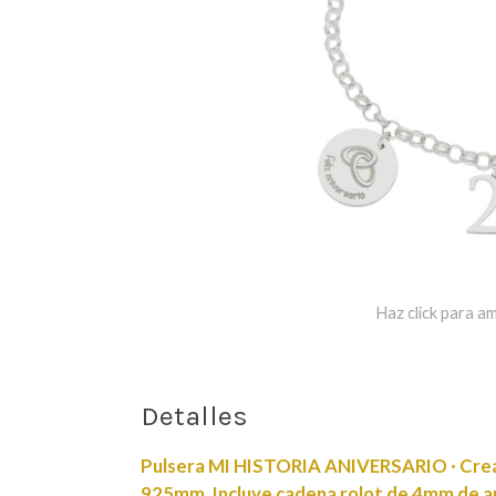
Haz click para am
Detalles
Pulsera MI HISTORIA ANIVERSARIO · Cread
925mm. Incluye cadena rolot de 4mm de anc