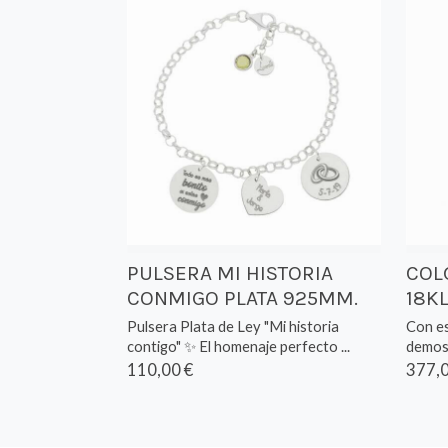
PULSERA MI HISTORIA
COL
CONMIGO PLATA 925MM.
18K
Pulsera Plata de Ley "Mi historia
Con es
contigo" ✨ El homenaje perfecto ...
demost
110,00 €
377,0