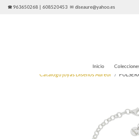
🕿 963650268
|
608520453
✉
diseaure@yahoo.es
Inicio
Coleccione
Catálogo joyas Diseños Aureor
PULSER