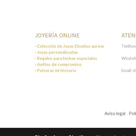
JOYERÍA ONLINE
ATEN
· Colección de Joyas Diseños aureor
Teléfon
· Joyas personalizadas
· Regalos para fechas especiales
WhatsA
· Anillos de compromiso
· Pulseras mi historia
Email:
d
Aviso legal
Pol