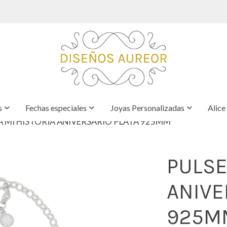
s
Fechas especiales
Joyas Personalizadas
Alice
A MI HISTORIA ANIVERSARIO PLATA 925MM
PULSE
ANIVE
925M