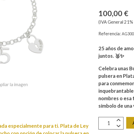
100,00 €
(IVA General 21% 
Referencia:
AG300
25 años de amor
juntos. 🥈✨
Celebra unas Bo
pulsera en Plat
para conmemorar
pliar la imagen
inquebrantable.
nombres o esa f
símbolo de una 
a especialmente para ti. Plata de Ley
ho con opción de colocar la pulsera en