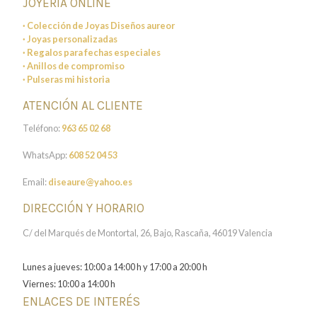
JOYERÍA ONLINE
· Colección de Joyas Diseños aureor
· Joyas personalizadas
· Regalos para fechas especiales
· Anillos de compromiso
· Pulseras mi historia
ATENCIÓN AL CLIENTE
Teléfono:
963 65 02 68
WhatsApp:
608 52 04 53
Email:
diseaure@yahoo.es
DIRECCIÓN Y HORARIO
C/ del Marqués de Montortal, 26, Bajo, Rascaña, 46019 Valencia
Lunes a jueves: 10:00 a 14:00 h y 17:00 a 20:00 h
Viernes: 10:00 a 14:00 h
ENLACES DE INTERÉS