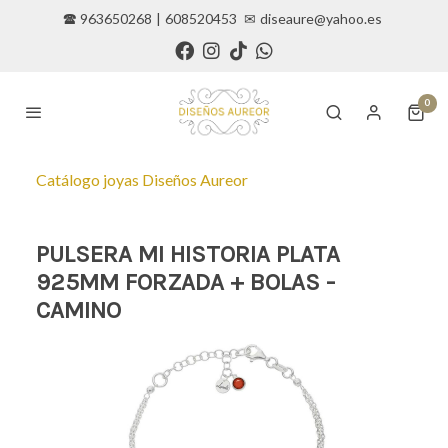
🕿 963650268
|
608520453
✉
diseaure@yahoo.es
0
Catálogo joyas Diseños Aureor
PULSERA MI HISTORIA PLATA
925MM FORZADA + BOLAS -
CAMINO