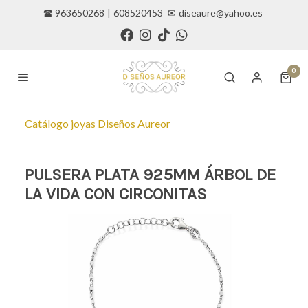
🕿 963650268
|
608520453
✉
diseaure@yahoo.es
0
Catálogo joyas Diseños Aureor
PULSERA PLATA 925MM ÁRBOL DE
LA VIDA CON CIRCONITAS