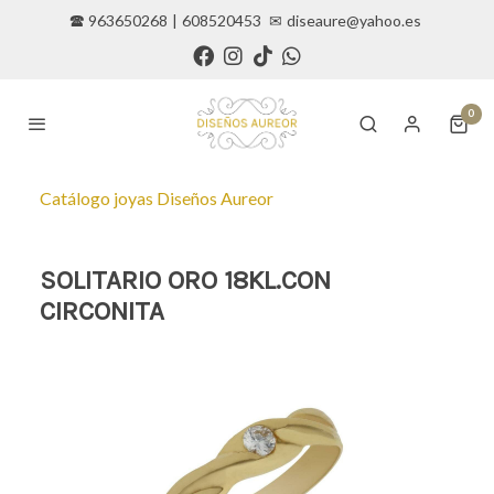
🕿 963650268
|
608520453
✉
diseaure@yahoo.es
0
Catálogo joyas Diseños Aureor
SOLITARIO ORO 18KL.CON
CIRCONITA