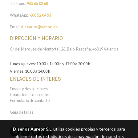
Teléfono:
963 65 02 68
WhatsApp:
608 52 04 53
Email:
diseaure@yahoo.es
DIRECCIÓN Y HORARIO
C/ del Marqués de Montortal, 26, Bajo, Rascaña, 46019 Valencia
Lunes a jueves: 10:00 a 14:00 h y 17:00 a 20:00 h
Viernes: 10:00 a 14:00 h
ENLACES DE INTERÉS
Envíos y devoluciones
Condiciones de compra
Formulario de contacto
Guía de tallas
Diseños Aureor S.L.
utiliza cookies propias y terceros para
obtener datos estadísticos de la navegación de nuestros