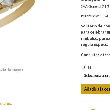
(IVA General 21% 
Referencia:
SO94
Solitario de c
para celebrar u
simboliza purez
regalo especial 
Consultar otra
Tallas
pliar la imagen
Selecciona una 
Añadir a la ce
erales.