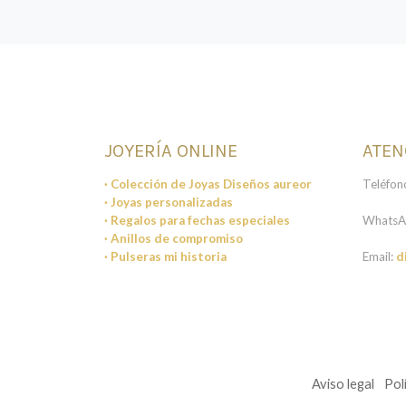
JOYERÍA ONLINE
ATEN
· Colección de Joyas Diseños aureor
Teléfon
· Joyas personalizadas
· Regalos para fechas especiales
WhatsA
· Anillos de compromiso
· Pulseras mi historia
Email:
d
Aviso legal
Pol