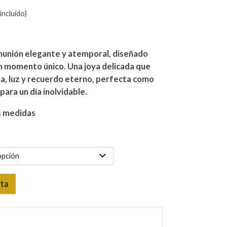
incluido)
omunión elegante y atemporal, diseñado
n momento único. Una joya delicada que
a, luz y recuerdo eterno, perfecta como
para un día inolvidable.
s medidas
opción
sta