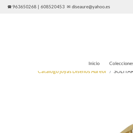
🕿 963650268
|
608520453
✉
diseaure@yahoo.es
Inicio
Coleccione
Catálogo joyas Diseños Aureor
SOLITA