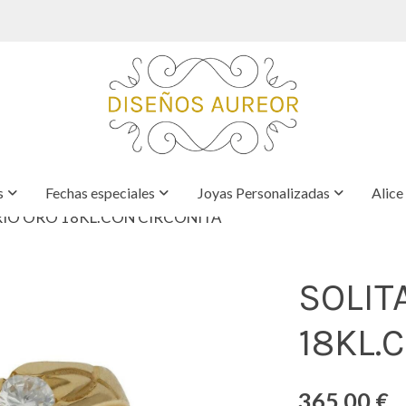
s
Fechas especiales
Joyas Personalizadas
Alice
RIO ORO 18KL.CON CIRCONITA
SOLIT
18KL.
365,00 €