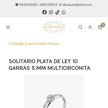
🕿 963650268
|
608520453
✉
diseaure@yahoo.es
0
Catálogo joyas Diseños Aureor
SOLITARIO PLATA DE LEY 10
GARRAS 5 MM MULTICIRCONITA