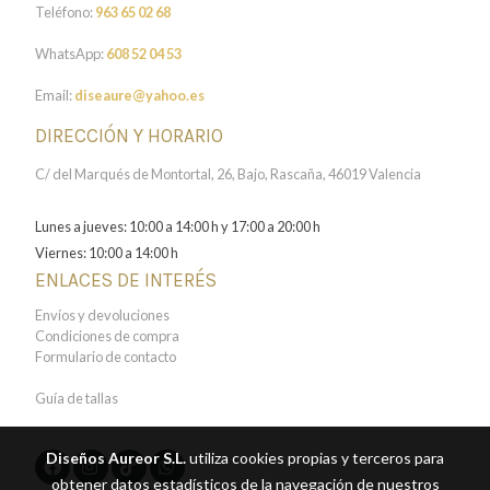
Teléfono:
963 65 02 68
WhatsApp:
608 52 04 53
Email:
diseaure@yahoo.es
DIRECCIÓN Y HORARIO
C/ del Marqués de Montortal, 26, Bajo, Rascaña, 46019 Valencia
Lunes a jueves: 10:00 a 14:00 h y 17:00 a 20:00 h
Viernes: 10:00 a 14:00 h
ENLACES DE INTERÉS
Envíos y devoluciones
Condiciones de compra
Formulario de contacto
Guía de tallas
Diseños Aureor S.L.
utiliza cookies propias y terceros para
obtener datos estadísticos de la navegación de nuestros