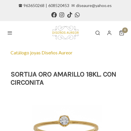
🕿 963650268
|
608520453
✉
diseaure@yahoo.es
0
Catálogo joyas Diseños Aureor
SORTIJA ORO AMARILLO 18KL. CON
CIRCONITA