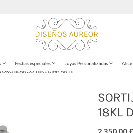
s
Fechas especiales
Joyas Personalizadas
Alice
A ORO BLANCO 18KL DIAMANTE
SORTI
18KL 
2.350,00 