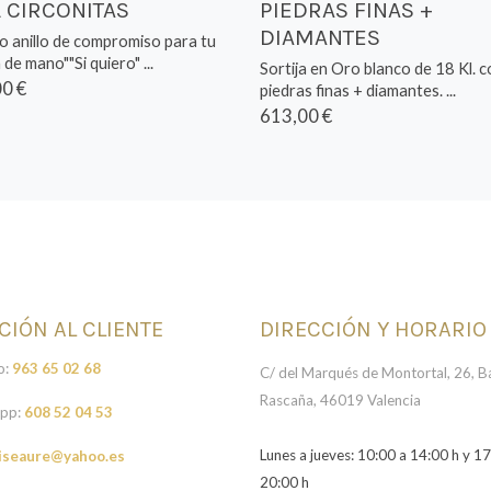
L CIRCONITAS
PIEDRAS FINAS +
DIAMANTES
o anillo de compromiso para tu
 de mano""Si quiero" ...
Sortija en Oro blanco de 18 Kl. c
0 €
piedras finas + diamantes. ...
613,00 €
CIÓN AL CLIENTE
DIRECCIÓN Y HORARIO
o:
963 65 02 68
C/ del Marqués de Montortal, 26, Ba
Rascaña, 46019 Valencia
pp:
608 52 04 53
Lunes a jueves: 10:00 a 14:00 h y 17
iseaure@yahoo.es
20:00 h