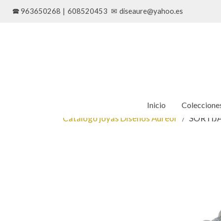
🕿 963650268
|
608520453
✉
diseaure@yahoo.es
Inicio
Coleccione
Catálogo joyas Diseños Aureor
SORTIJ