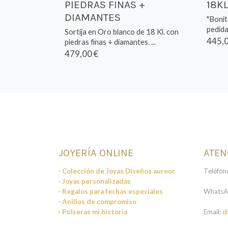
PIEDRAS FINAS +
18K
DIAMANTES
"Bonit
pedida
Sortija en Oro blanco de 18 Kl. con
445,0
piedras finas + diamantes. ...
479,00 €
JOYERÍA ONLINE
ATEN
· Colección de Joyas Diseños aureor
Teléfon
· Joyas personalizadas
· Regalos para fechas especiales
WhatsA
· Anillos de compromiso
· Pulseras mi historia
Email:
d