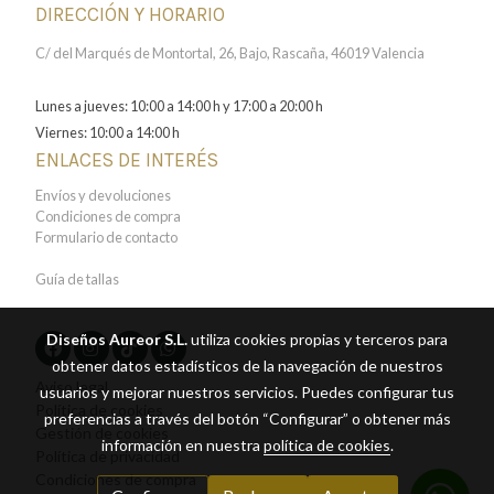
DIRECCIÓN Y HORARIO
C/ del Marqués de Montortal, 26, Bajo, Rascaña, 46019 Valencia
Lunes a jueves: 10:00 a 14:00 h y 17:00 a 20:00 h
Viernes: 10:00 a 14:00 h
ENLACES DE INTERÉS
Envíos y devoluciones
Condiciones de compra
Formulario de contacto
Guía de tallas
Diseños Aureor S.L.
utiliza cookies propias y terceros para
obtener datos estadísticos de la navegación de nuestros
Aviso legal
usuarios y mejorar nuestros servicios. Puedes configurar tus
Política de cookies
preferencias a través del botón “Configurar” o obtener más
Gestión de cookies
información en nuestra
política de cookies
.
Política de privacidad
Condiciones de compra