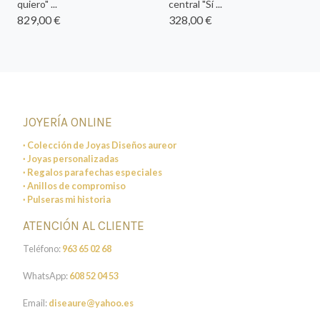
quiero" ...
central "Sí ...
829,00 €
328,00 €
JOYERÍA ONLINE
· Colección de Joyas Diseños aureor
· Joyas personalizadas
· Regalos para fechas especiales
· Anillos de compromiso
· Pulseras mi historia
ATENCIÓN AL CLIENTE
Teléfono:
963 65 02 68
WhatsApp:
608 52 04 53
Email:
diseaure@yahoo.es