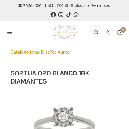
🕿 963650268
|
608520453
✉
diseaure@yahoo.es
0
Catálogo joyas Diseños Aureor
SORTIJA ORO BLANCO 18KL
DIAMANTES