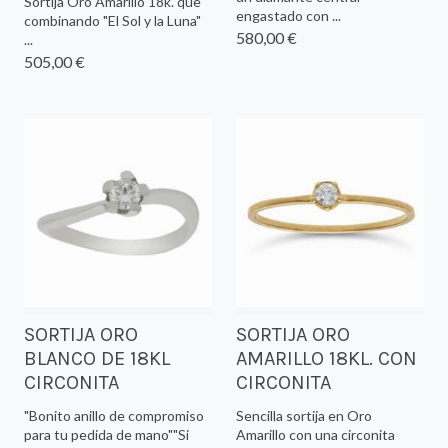
Sortija Oro Amarillo 18k. que
engastado con ...
combinando "El Sol y la Luna"
580,00 €
...
505,00 €
SORTIJA ORO
SORTIJA ORO
BLANCO DE 18KL
AMARILLO 18KL. CON
CIRCONITA
CIRCONITA
"Bonito anillo de compromiso
Sencilla sortija en Oro
para tu pedida de mano""Si
Amarillo con una circonita