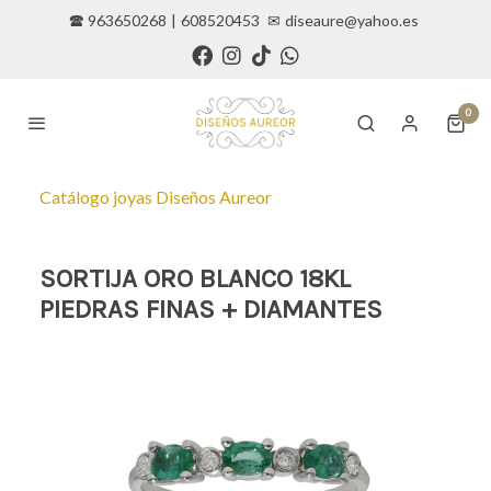
🕿 963650268
|
608520453
✉
diseaure@yahoo.es
0
Catálogo joyas Diseños Aureor
SORTIJA ORO BLANCO 18KL
PIEDRAS FINAS + DIAMANTES