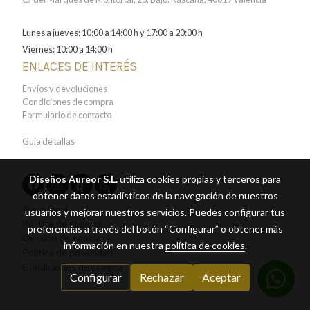
Lunes a jueves: 10:00 a 14:00 h y 17:00 a 20:00 h
Viernes: 10:00 a 14:00 h
ENLACES DE INTERÉS
Envíos y devoluciones
Condiciones de compra
Formulario de contacto
Guía de tallas
Diseños Aureor S.L.
utiliza cookies propias y terceros para
obtener datos estadísticos de la navegación de nuestros
Aviso legal
usuarios y mejorar nuestros servicios. Puedes configurar tus
Política de cookies
preferencias a través del botón “Configurar” o obtener más
Gestión de cookies
información en nuestra
política de cookies
.
Política de privacidad
Condiciones de compra
Configurar
Rechazar
Aceptar