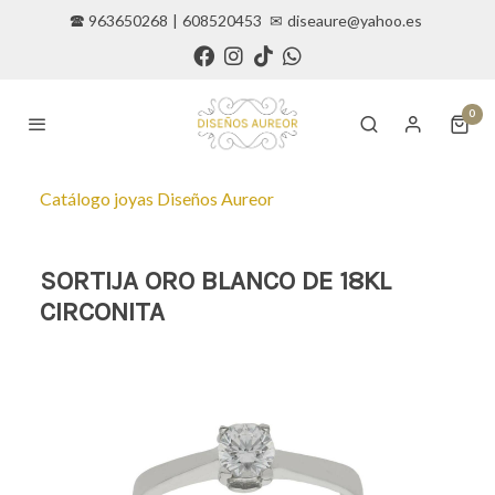
🕿 963650268
|
608520453
✉
diseaure@yahoo.es
0
Catálogo joyas Diseños Aureor
SORTIJA ORO BLANCO DE 18KL
CIRCONITA