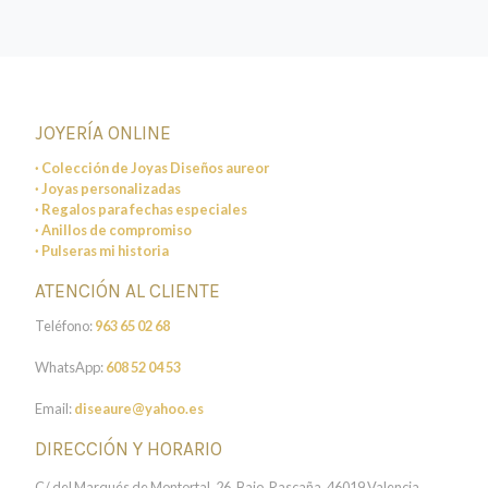
JOYERÍA ONLINE
· Colección de Joyas Diseños aureor
· Joyas personalizadas
· Regalos para fechas especiales
· Anillos de compromiso
· Pulseras mi historia
ATENCIÓN AL CLIENTE
Teléfono:
963 65 02 68
WhatsApp:
608 52 04 53
Email:
diseaure@yahoo.es
DIRECCIÓN Y HORARIO
C/ del Marqués de Montortal, 26, Bajo, Rascaña, 46019 Valencia