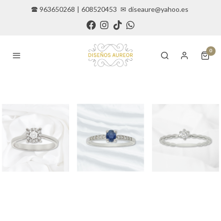
🕿 963650268
|
608520453
✉
diseaure@yahoo.es
0